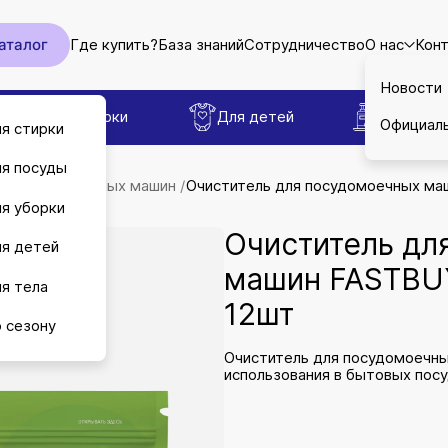
аталог
Где купить?
База знаний
Сотрудничество
О нас
Кон
Новости
Для уборки
Для детей
Для тел
Официал
я стирки
я посуды
ля посудомоечных машин
Очиститель для посудомоечных маш
я уборки
Очиститель дл
я детей
машин FASTBUY 
я тела
12шт
 сезону
Очиститель для посудомоечны
использования в бытовых пос