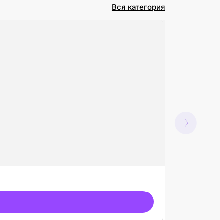
Вся категория
Для посуды
Таблетки дл