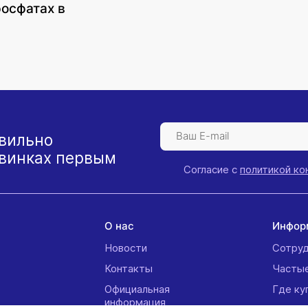
фосфатах в
вильно
овинках первым
Согласие с
политикой к
й
О нас
Инфор
Новости
Сотруд
Контакты
Часты
Официальная
Где ку
информация