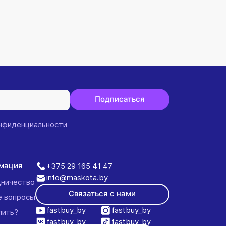
Как прави
удалению 
Подписаться
онфиденциальности
мация
+375 29 165 41 47
info@maskota.by
ничество
Связаться с нами
е вопросы
fastbuy_by
fastbuy_by
пить?
fastbuy_by
fastbuy_by