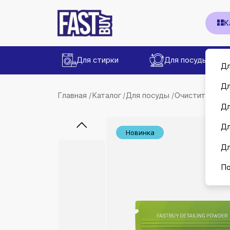
К
Для стирки
Для посуды
Дл
Дл
Главная
Каталог
Для посуды
Очистители д
Дл
Дл
Новинка
Дл
По