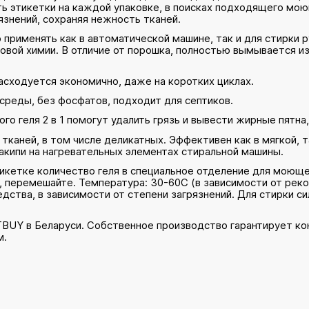
ть этикетки на каждой упаковке, в поисках подходящего мо
язнений, сохраняя нежность тканей.
применять как в автоматической машине, так и для стирки 
товой химии. В отличие от порошка, полностью вымывается и
асходуется экономично, даже на коротких циклах.
среды, без фосфатов, подходит для септиков.
о геля 2 в 1 помогут удалить грязь и вывести жирные пятна
тканей, в том числе деликатных. Эффективен как в мягкой,
кипи на нагревательных элементах стиральной машины.
тикетке количество геля в специальное отделение для моюще
ой, перемешайте. Температура: 30-60С (в зависимости от ре
дства, в зависимости от степени загрязнений. Для стирки 
TBUY в Беларуси. Собственное производство гарантирует ко
м.