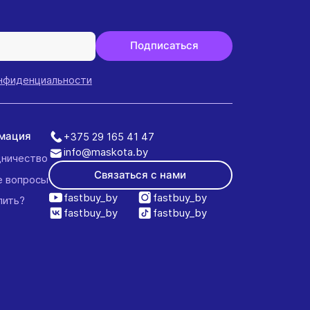
Подписаться
онфиденциальности
мация
+375 29 165 41 47
info@maskota.by
ничество
Связаться с нами
е вопросы
fastbuy_by
fastbuy_by
пить?
fastbuy_by
fastbuy_by