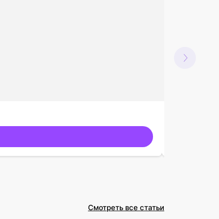
Для стирки
Гель для сти
Смотреть все статьи