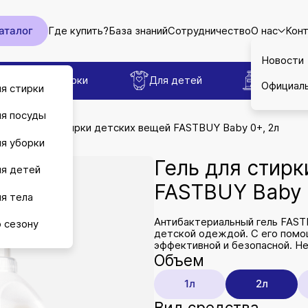
аталог
Где купить?
База знаний
Сотрудничество
О нас
Кон
Новости
Для уборки
Для детей
Для тел
Официал
я стирки
я посуды
и
Гель для стирки детских вещей FASTBUY Baby 0+, 2л
я уборки
Гель для стирк
я детей
FASTBUY Baby 
я тела
Антибактериальный гель FAST
 сезону
детской одеждой. С его помо
эффективной и безопасной. Не
Объем
1л
2л
Вид средства