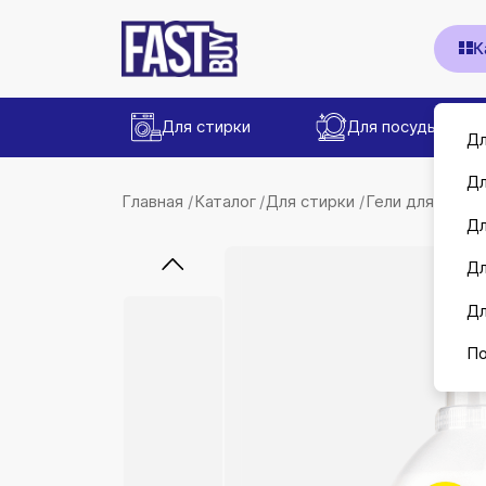
К
Для стирки
Для посуды
Дл
Дл
Главная
Каталог
Для стирки
Гели для стирк
Дл
Дл
Дл
По