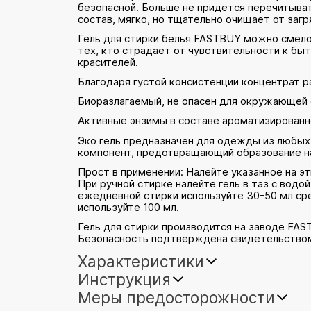
безопасной. Больше не придется перечитыва
состав, мягко, но тщательно очищает от загр
Гель для стирки белья FASTBUY можно смело 
тех, кто страдает от чувствительности к бы
красителей.
Благодаря густой консистенции концентрат р
Биоразлагаемый, не опасен для окружающей 
Активные энзимы в составе ароматизированног
Эко гель предназначен для одежды из любых 
компонент, предотвращающий образование на
Прост в применении: Налейте указанное на э
При ручной стирке налейте гель в таз с вод
ежедневной стирки используйте 30-50 мл сре
используйте 100 мл.
Гель для стирки производится на заводе FAS
Безопасность подтверждена свидетельство
Характеристики
Инструкция
Меры предосторожности