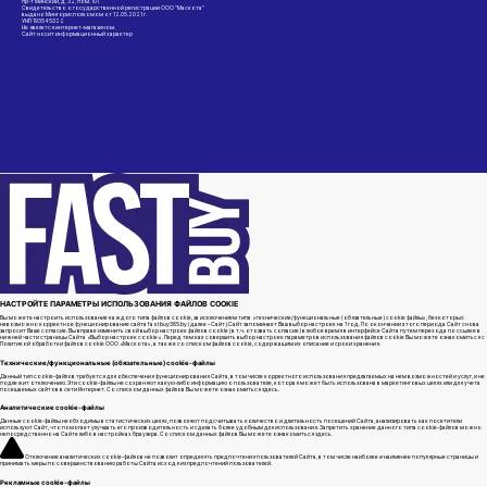
пр-т Минский, д. 32, пом. 101
Свидетельство о государственной регистрации ООО "Маскота"
выдано Мингорисполкомом от 12.05.2021 г.
УНП 193545322
Не является интернет-магазином.
Сайт носит информационный характер
НАСТРОЙТЕ ПАРАМЕТРЫ ИСПОЛЬЗОВАНИЯ ФАЙЛОВ COOKIE
Вы можете настроить использование каждого типа файлов cookie, за исключением типа «технические/функциональные (обязательные) cookie файлы», без которых
невозможно корректное функционирование сайта fastbuy365.by (далее – Сайт).
Сайт запоминает Ваш выбор настроек на 1 год. По окончании этого периода Сайт снова
запросит Ваше согласие. Вы вправе изменить свой выбор настроек файлов cookie (в т.ч. отозвать согласие) в любое время в интерфейсе Сайта путем перехода по ссылке в
нижней части страницы Сайта «Выбор настроек cookie ».
Перед тем как совершить выбор настроек параметров использования файлов cookie Вы можете ознакомиться с
Политикой обработки файлов cookie ООО «Маскота», а также со списком файлов cookie, содержащим их описание и сроки хранения.
Технические/функциональные (обязательные) cookie-файлы
Данный тип cookie-файлов требуется для обеспечения функционирования Сайта, в том числе корректного использования предлагаемых на нем возможностей и услуг, и не
подлежит отключению. Эти сookie-файлы не сохраняют какую-либо информацию о пользователе, которая может быть использована в маркетинговых целях или для учета
посещаемых сайтов в сети Интернет. Со списком данных файлов Вы можете ознакомиться здесь.
Аналитические cookie-файлы
Данные cookie-файлы необходимы в статистических целях, позволяют подсчитывать количество и длительность посещений Сайта, анализировать как посетители
используют Сайт, что помогает улучшать его производительность и сделать более удобным для использования. Запретить хранение данного типа cookie-файлов можно
непосредственно на Сайте либо в настройках браузера. Со списком данных файлов Вы можете ознакомиться здесь.
Отключение аналитических cookie-файлов не позволит определять предпочтения пользователей Сайта, в том числе наиболее и наименее популярные страницы и
принимать меры по совершенствованию работы Сайта исходя из предпочтений пользователей.
Рекламные cookie-файлы