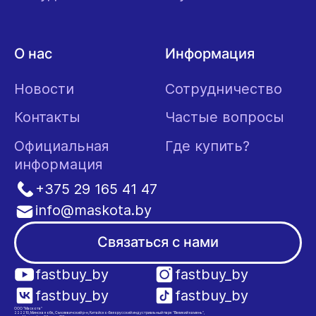
О нас
Информация
Новости
Сотрудничество
Контакты
Частые вопросы
Официальная
Где купить?
информация
+375 29 165 41 47
info@maskota.by
Связаться с нами
fastbuy_by
fastbuy_by
fastbuy_by
fastbuy_by
ООО "Маскота"
222210, Минская обл., Смолевичский р-н, Китайско-Белорусский индустриальный парк "Великий камень",