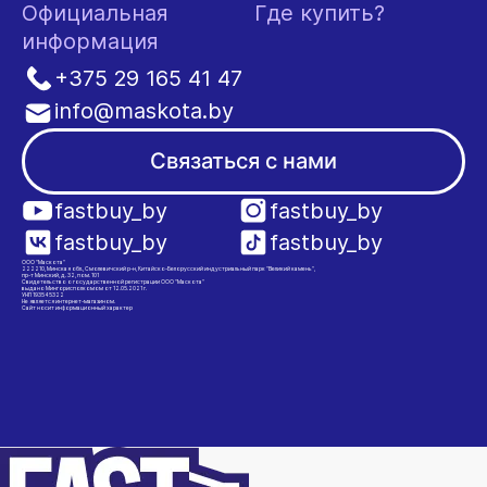
Официальная
Где купить?
информация
+375 29 165 41 47
info@maskota.by
Связаться с нами
fastbuy_by
fastbuy_by
fastbuy_by
fastbuy_by
ООО "Маскота"
222210, Минская обл., Смолевичский р-н, Китайско-Белорусский индустриальный парк "Великий камень",
пр-т Минский, д. 32, пом. 101
Свидетельство о государственной регистрации ООО "Маскота"
выдано Мингорисполкомом от 12.05.2021 г.
УНП 193545322
Не является интернет-магазином.
Сайт носит информационный характер